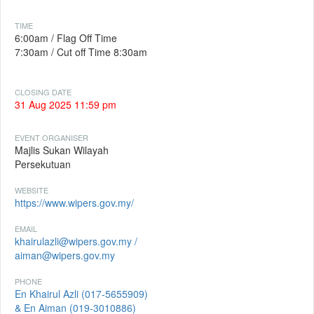
TIME
6:00am / Flag Off Time
7:30am / Cut off Time 8:30am
CLOSING DATE
31 Aug 2025 11:59 pm
EVENT ORGANISER
Majlis Sukan Wilayah
Persekutuan
WEBSITE
https://www.wipers.gov.my/
EMAIL
khairulazli@wipers.gov.my /
aiman@wipers.gov.my
PHONE
En Khairul Azli (017-5655909)
& En Aiman (019-3010886)